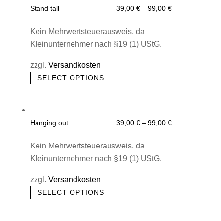
Stand tall
39,00
€
–
99,00
€
Kein Mehrwertsteuerausweis, da
Kleinunternehmer nach §19 (1) UStG.
zzgl.
Versandkosten
This
SELECT OPTIONS
product
has
multiple
Hanging out
39,00
€
–
99,00
€
variants.
The
Kein Mehrwertsteuerausweis, da
options
Kleinunternehmer nach §19 (1) UStG.
may
zzgl.
Versandkosten
be
This
chosen
SELECT OPTIONS
product
on
has
the