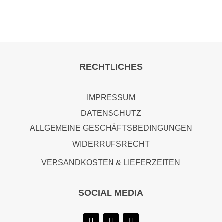
has
the
multiple
product
variants.
page
The
options
RECHTLICHES
may
be
chosen
IMPRESSUM
on
DATENSCHUTZ
the
ALLGEMEINE GESCHÄFTSBEDINGUNGEN
product
WIDERRUFSRECHT
page
VERSANDKOSTEN & LIEFERZEITEN
SOCIAL MEDIA