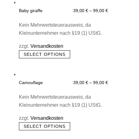
multiple
product
Baby giraffe
39,00
€
–
99,00
€
variants.
page
The
Kein Mehrwertsteuerausweis, da
options
Kleinunternehmer nach §19 (1) UStG.
may
zzgl.
Versandkosten
be
This
chosen
SELECT OPTIONS
product
on
has
the
multiple
product
Camouflage
39,00
€
–
99,00
€
variants.
page
The
Kein Mehrwertsteuerausweis, da
options
Kleinunternehmer nach §19 (1) UStG.
may
zzgl.
Versandkosten
be
This
chosen
SELECT OPTIONS
product
on